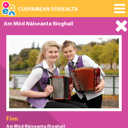
CUSPAIREAN SÒISEALTA
Am Mòd Nàiseanta Rìoghail
Fios:
Am Mòd Nàiseanta Rìoghail