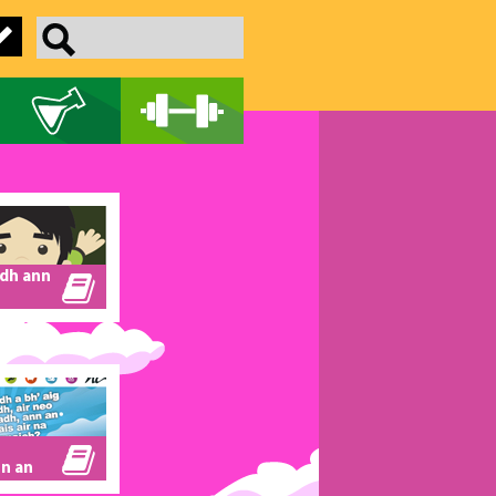
dh ann
nn an