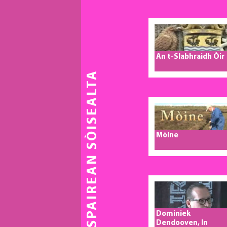
An t-Slabhraidh Òir
CUSPAIREAN SÒISEALTA
Mòine
Dominiek
Dendooven, In