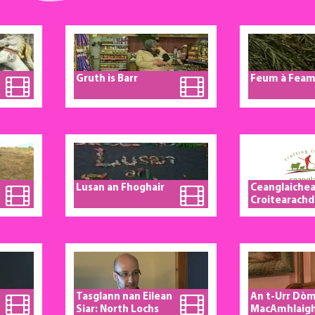
Gruth is Barr
Feum à Feam
Lusan an Fhoghair
Ceanglaiche
Croitearachd
Tasglann nan Eilean
An t-Urr Dòm
Siar: North Lochs
MacAmhlaigh