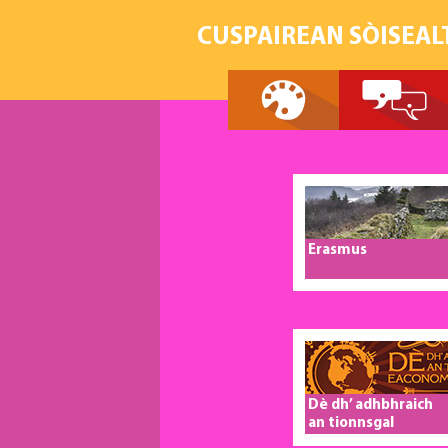
CUSPAIREAN SÒISEAL
Erasmus
Dè dh’ adhbhraich
an tionnsgal
eaconomaigeach?