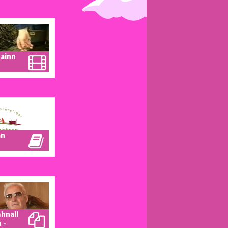
ainn
an
hnall
 -