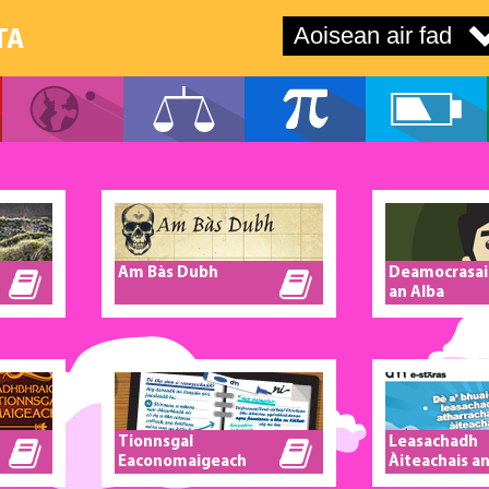
TA
Am Bàs Dubh
Deamocrasai
an Alba
Tionnsgal
Leasachadh
Eaconomaigeach
Àiteachais a
Alba