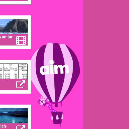
 an
 an Iar
ich