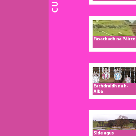
Flanders Fields
Museum
Fàsachadh na Pàirce
Eachdraidh na h-
Alba
Sìde agus