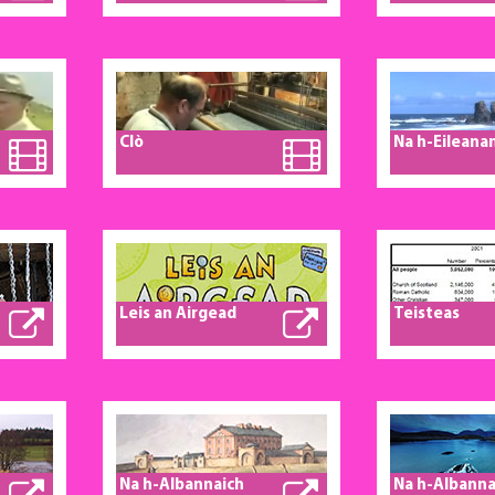
Archives
Aimhreit ann
Leòdhas
Clò
Na h-Eileanan
Leis an Airgead
Teisteas
Na h-Albannaich
Na h-Albanna