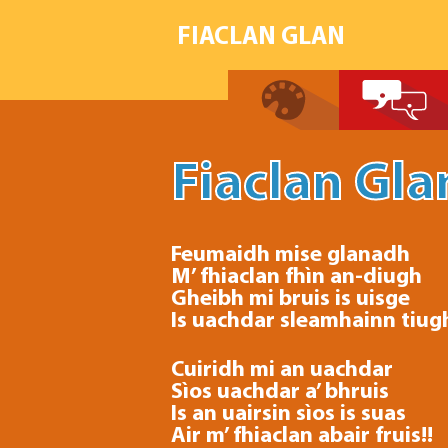
FIACLAN GLAN
Fiaclan Gla
Feumaidh mise glanadh
M’ fhiaclan fhìn an-diugh
Gheibh mi bruis is uisge
Is uachdar sleamhainn tiugh
Cuiridh mi an uachdar
Sìos uachdar a’ bhruis
Is an uairsin sìos is suas
Air m’ fhiaclan abair fruis!!