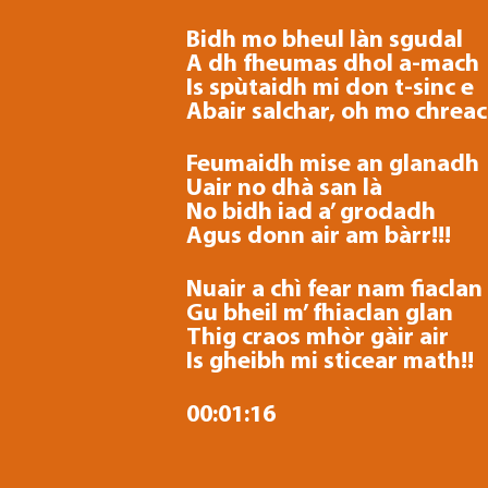
Bidh mo bheul làn sgudal
A dh fheumas dhol a-mach
Is spùtaidh mi don t-sinc e
Abair salchar, oh mo chreac
Feumaidh mise an glanadh
Uair no dhà san là
No bidh iad a’ grodadh
Agus donn air am bàrr!!!
Nuair a chì fear nam fiaclan
Gu bheil m’ fhiaclan glan
Thig craos mhòr gàir air
Is gheibh mi sticear math!!
00:01:16