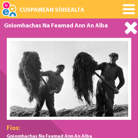
CUSPAIREAN SÒISEALTA
Gnìomhachas Na Feamad Ann An Alba
Fios:
Gnìomhachas Na Feamad Ann An Alba