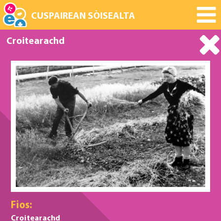
CUSPAIREAN SÒISEALTA
Croitearachd
Fios:
Croitearachd